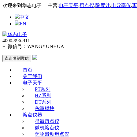
欢迎来到华志电子！ 主营:
电子天平
,
熔点仪
,
酸度计
,
电导率仪
,
离
中文
EN
4000-996-911
+
微信号：
WANGYUNHUA
点击复制微信
首页
关于我们
电子天平
PT系列
HZ系列
DT系列
称重模块
熔点仪器
显微熔点仪
微机熔点仪
药物滑动熔点仪