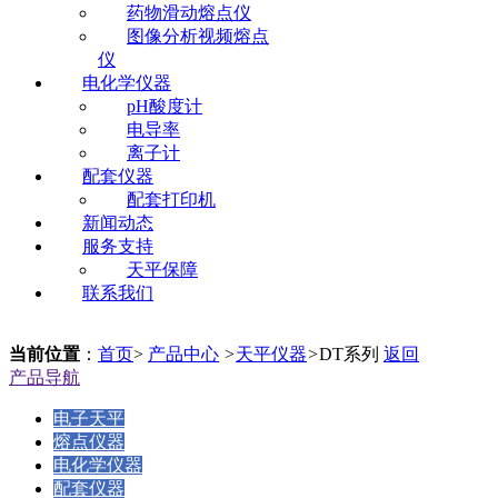
药物滑动熔点仪
图像分析视频熔点
仪
电化学仪器
pH酸度计
电导率
离子计
配套仪器
配套打印机
新闻动态
服务支持
天平保障
联系我们
当前位置
：
首页
>
产品中心
>
天平仪器
>
DT系列
返回
产品导航
电子天平
熔点仪器
电化学仪器
配套仪器