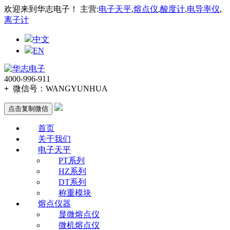
欢迎来到华志电子！ 主营:
电子天平
,
熔点仪
,
酸度计
,
电导率仪
,
离子计
中文
EN
4000-996-911
+
微信号：
WANGYUNHUA
点击复制微信
首页
关于我们
电子天平
PT系列
HZ系列
DT系列
称重模块
熔点仪器
显微熔点仪
微机熔点仪