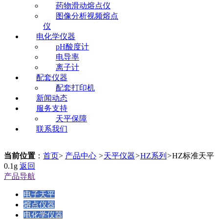
药物滑动熔点仪
图像分析视频熔点
仪
电化学仪器
pH酸度计
电导率
离子计
配套仪器
配套打印机
新闻动态
服务支持
天平保障
联系我们
当前位置
：
首页
>
产品中心
>
天平仪器
>
HZ系列
>
HZ标准天平
0.1g
返回
产品导航
电子天平
熔点仪器
电化学仪器