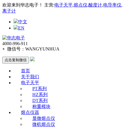
欢迎来到华志电子！ 主营:
电子天平
,
熔点仪
,
酸度计
,
电导率仪
,
离子计
中文
EN
4000-996-911
+
微信号：
WANGYUNHUA
点击复制微信
首页
关于我们
电子天平
PT系列
HZ系列
DT系列
称重模块
熔点仪器
显微熔点仪
微机熔点仪