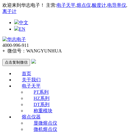
欢迎来到华志电子！ 主营:
电子天平
,
熔点仪
,
酸度计
,
电导率仪
,
离子计
中文
EN
4000-996-911
+
微信号：
WANGYUNHUA
点击复制微信
首页
关于我们
电子天平
PT系列
HZ系列
DT系列
称重模块
熔点仪器
显微熔点仪
微机熔点仪