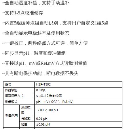
~
全自动温度补偿，支持手动温补
~支持
1-5点校准储存
~内置
5组缓冲液组自动识别，支持用户自定义
1组
5点
~全自动显示电极斜率及使用状态
~一键校正，两种终点方式可选，简单方便
~同步显示
pH、温度和缓冲液组
~直接以
pH、
mV或
Rel.mV方式读取测量值
~具有断电保护功能，断电数据不丢失