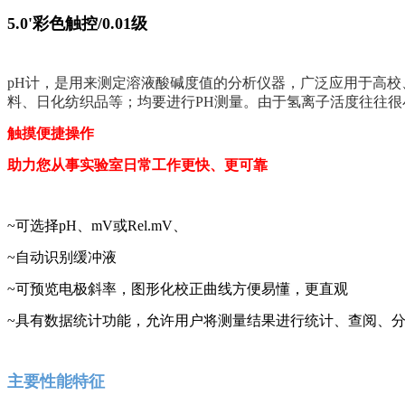
5.0'彩色触控/0.01级
pH计，是用来测定溶液酸碱度值的分析仪器，广泛应用于高
料、日化纺织品等；均要进行PH测量。由于氢离子活度往往很
触摸便捷操作
助力您从事实验室日常工作更快、更可靠
~
可选择
pH
、
mV
或
Rel.mV
、
~
自动识别缓冲液
~
可预览电极斜率，图形化校正曲线
方便易懂，更直观
~
具有数据统计功能，允许用户将测量结果进行
统计、查阅、
主要性能特征