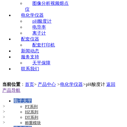
图像分析视频熔点
仪
电化学仪器
pH酸度计
电导率
离子计
配套仪器
配套打印机
新闻动态
服务支持
天平保障
联系我们
当前位置
：
首页
>
产品中心
>
电化学仪器
>
pH酸度计
返回
产品导航
电子天平
PT系列
HZ系列
DT系列
称重模块