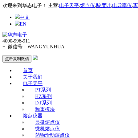
欢迎来到华志电子！ 主营:
电子天平
,
熔点仪
,
酸度计
,
电导率仪
,
离
中文
EN
4000-996-911
+
微信号：
WANGYUNHUA
点击复制微信
首页
关于我们
电子天平
PT系列
HZ系列
DT系列
称重模块
熔点仪器
显微熔点仪
微机熔点仪
药物滑动熔点仪