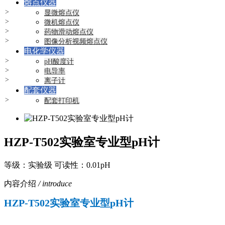
熔点仪器
显微熔点仪
微机熔点仪
药物滑动熔点仪
图像分析视频熔点仪
电化学仪器
pH酸度计
电导率
离子计
配套仪器
配套打印机
HZP-T502实验室专业型pH计
等级：实验级 可读性：0.01pH
内容介绍
/ introduce
HZP-T50
2
实验室专业型pH计