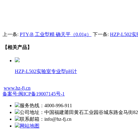
上一条:
PTY-B 工业型精 确天平（0.01g）
下一条:
HZP-L50
【相关产品】
HZP-L502实验室专业型pH计
www.hz-fj.cn
备案号:闽ICP备19007145号-1
服务热线：4000-996-911
公司地址：中国福建莆田黄石工业园谷城东路金马街82
联系邮箱：info@hz-fj.cn
网站地图