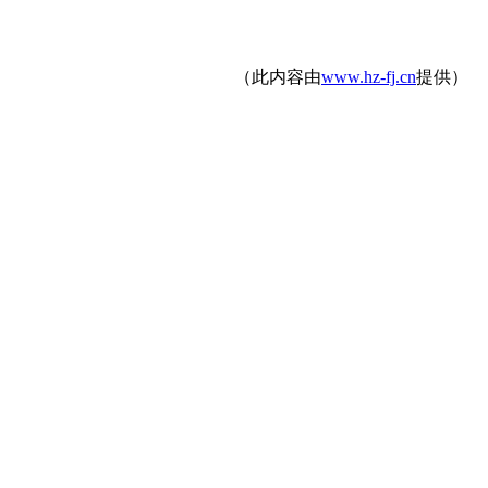
（此内容由
www.hz-fj.cn
提供）